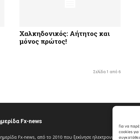
Χαλκηδονικός: Αήτητος και
μόνος πρώτος!
Σελίδα 1 από 6
μερίδα Fx-news
Α
Για να παρ
cookies γι
ημερίδα Fx-news, από το 2010 που ξεκίνησε ηλεκτρονικά
συγκατάθεσ