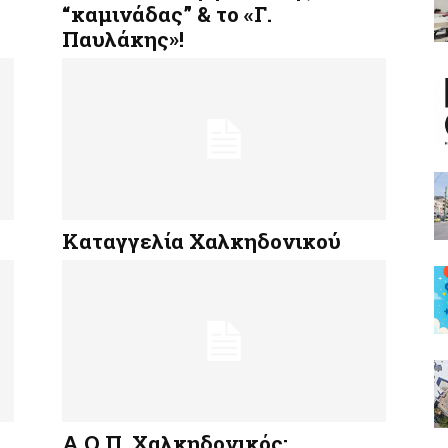
“καμινάδας” & το «Γ.
Παυλάκης»!
Καταγγελία Χαλκηδονικού
Α.Ο.Π. Χαλκηδονικός: