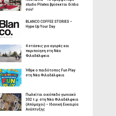
studio Pilates βρίσκεται δίπλα
σου!
BLANCO COFFEE STORIES –
Hype Up Your Day
4 στάσεις για αγορές και
περιποίηση στη Νέα
Φιλαδέλφεια
Ήθρε ο παιδότοπος Fun Play
στη Νέα Φιλαδέλφεια
Πωλείται οικόπεδο γωνιακό
302 τ.μ. στη Νέα Φιλαδέλφεια
(Απόμαχοι) – Ιδανική Ευκαιρία
Ανάπτυξης