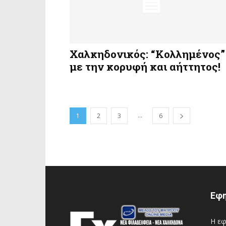
Χαλκηδονικός: “Κολλημένος”
με την κορυφή και αήττητος!
...
1
2
3
6
Εφη
Η εφ