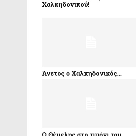
Χαλκηδονικού!
Άνετος ο Χαλκηδονικός…
Ο Θέμελης στο τιμόνι του