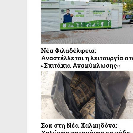
Νέα Φιλαδέλφεια:
Αναστέλλεται η λειτουργία στ
«Σπιτάκια Ανακύκλωσης»
Σοκ στη Νέα Χαλκηδόνα:
Χελώνες πεταμένες σε κάδο