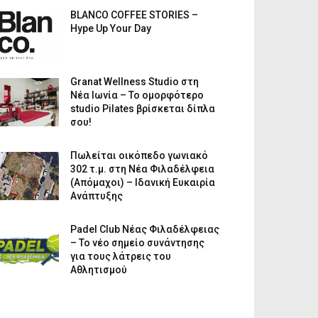
BLANCO COFFEE STORIES –
Hype Up Your Day
Granat Wellness Studio στη
Νέα Ιωνία – Το ομορφότερο
studio Pilates βρίσκεται δίπλα
σου!
Πωλείται οικόπεδο γωνιακό
302 τ.μ. στη Νέα Φιλαδέλφεια
(Απόμαχοι) – Ιδανική Ευκαιρία
Ανάπτυξης
Padel Club Νέας Φιλαδέλφειας
– Το νέο σημείο συνάντησης
για τους λάτρεις του
Αθλητισμού