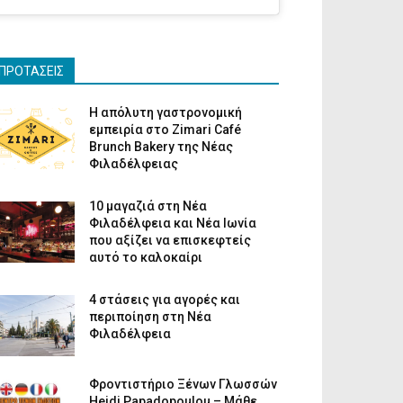
ΠΡΟΤΑΣΕΙΣ
Η απόλυτη γαστρονομική
εμπειρία στο Zimari Café
Brunch Bakery της Νέας
Φιλαδέλφειας
10 μαγαζιά στη Νέα
Φιλαδέλφεια και Νέα Ιωνία
που αξίζει να επισκεφτείς
αυτό το καλοκαίρι
4 στάσεις για αγορές και
περιποίηση στη Νέα
Φιλαδέλφεια
Φροντιστήριο Ξένων Γλωσσών
Heidi Papadopoulou – Μάθε