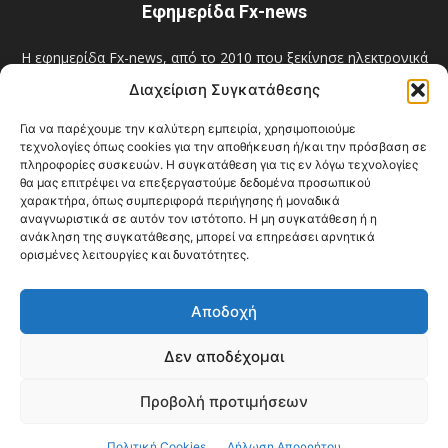
Εφημερίδα Fx-news
Η εφημερίδα Fx-news, από το 2010 που ξεκίνησε ηλεκτρονικά
και από το 2012 και σε έντυπη μηνιαία έκδοση, πρωτοστατεί
Διαχείριση Συγκατάθεσης
στην ουσιαστική, αντικειμενική και άμεση ενημέρωση των
δημοτών της Νέας Φιλαδέλφειας - Νέας Χαλκηδόνας και όχι
Για να παρέχουμε την καλύτερη εμπειρία, χρησιμοποιούμε
μόνο! Επίσημο Μέλος του E-MEDIA: A.M. 12548.
τεχνολογίες όπως cookies για την αποθήκευση ή/και την πρόσβαση σε
πληροφορίες συσκευών. Η συγκατάθεση για τις εν λόγω τεχνολογίες
Επικοινωνία:
filadelfiaxalkidona@gmail.com
θα μας επιτρέψει να επεξεργαστούμε δεδομένα προσωπικού
χαρακτήρα, όπως συμπεριφορά περιήγησης ή μοναδικά
αναγνωριστικά σε αυτόν τον ιστότοπο. Η μη συγκατάθεση ή η
ανάκληση της συγκατάθεσης, μπορεί να επηρεάσει αρνητικά
ορισμένες λειτουργίες και δυνατότητες.
ΑΚΟΛΟΥΘΗΣΕ ΜΑΣ
Αποδοχή
Δεν αποδέχομαι
Πολιτική απορρήτου – Όροι χρήσης
Πληροφορίες Δήμου
Προβολή προτιμήσεων
ΔΙΑΥΓΕΙΑ
Πολιτική Cookies
Δήλωση Απορρήτου