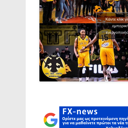
Κάντε κλικ γ
εμπορικ
ενεργοποιήσ