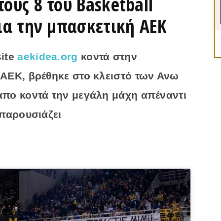
ους 8 του Basketball
ια την μπασκετική ΑΕΚ
site
aekidea.org
κοντά στην
ΑΕΚ, βρέθηκε στο κλειστό των Ανω
πο κοντά την μεγάλη μάχη απέναντι
 παρουσιάζει