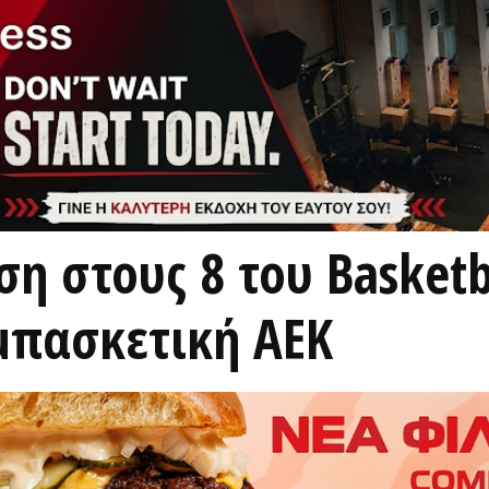
η στους 8 του Basketb
 μπασκετική ΑΕΚ