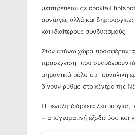
μετατρέπεται
σε
cocktail
hotspo
συνταγές
αλλά
και
δημιουργικέ
και
ιδιαίτερους
συνδυασμούς.
Στον
επάνω
χώρο
προσφέροντα
προσέγγιση,
που
συνοδεύουν
ι
σημαντικό
ρόλο
στη
συνολική
ε
δίνουν
ρυθμό
στο
κέντρο
της
Ν
Η
μεγάλη
διάρκεια
λειτουργίας
–
απογευματινή
έξοδο
όσο
και
γ