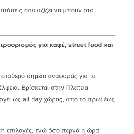
ς
στάσεις
που
αξίζει
να
μπουν
στο
 προορισμός για καφέ, street food και
ί
σταθερό
σημείο
αναφοράς
για
το
έλφεια.
Βρίσκεται
στην
Πλατεία
υργεί
ως
all
day
χώρος,
από
το
πρωί
έως
ch
επιλογές,
ενώ
όσο
περνά
η
ώρα