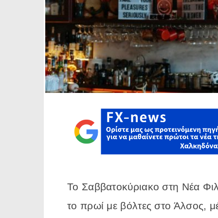
Το
Σαββατοκύριακο
στη
Νέα
Φι
το
πρωί
με
βόλτες
στο
Άλσος,
μ