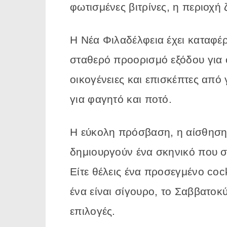
φωτισμένες
βιτρίνες,
η
περιοχή
Η
Νέα
Φιλαδέλφεια
έχει
καταφέ
σταθερό
προορισμό
εξόδου
για
οικογένειες
και
επισκέπτες
από
για
φαγητό
και
ποτό.
Η
εύκολη
πρόσβαση,
η
αίσθησ
δημιουργούν
ένα
σκηνικό
που
σ
Είτε
θέλεις
ένα
προσεγμένο
coc
ένα είναι σίγουρο,
το
Σαββατοκ
επιλογές
.