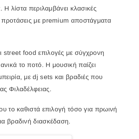
t.
Η
λίστα
περιλαμβάνει
κλασικές
ς
προτάσεις
με
premium
αποστάγματα
ι
street
food
επιλογές
με
σύγχρονη
δανικά
το
ποτό.
Η
μουσική
παίζει
μπειρία,
με
dj
sets
και
βραδιές
που
έας
Φιλαδέλφειας.
του
το
καθιστά
επιλογή
τόσο
για πρωινή
ια
βραδινή
διασκέδαση.