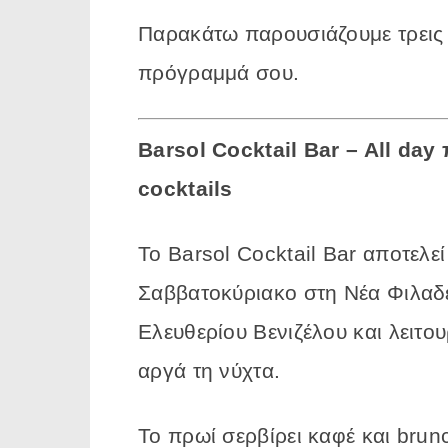
Παρακάτω
παρουσιάζουμε
τρει
πρόγραμμά
σου.
Barsol Cocktail Bar – All day
cocktails
Το
Barsol
Cocktail
Bar
αποτελε
Σαββατοκύριακο
στη
Νέα
Φιλαδ
Ελευθερίου
Βενιζέλου
και
λειτο
αργά
τη
νύχτα.
Το
πρωί
σερβίρει
καφέ
και
brun