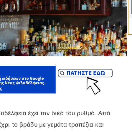
λαδέλφεια
έχει
τον
δικό
του
ρυθμό.
Από
έχρι
το
βράδυ
με
γεμάτα
τραπέζια
και