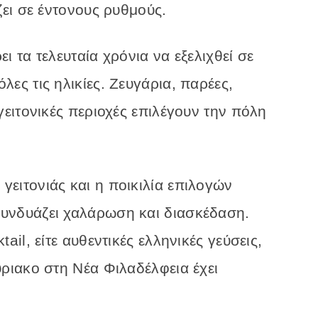
ζει
σε
έντονους
ρυθμούς.
ρει
τα
τελευταία
χρόνια
να
εξελιχθεί
σε
όλες
τις
ηλικίες.
Ζευγάρια,
παρέες,
γειτονικές
περιοχές
επιλέγουν
την
πόλη
η
γειτονιάς
και
η
ποικιλία
επιλογών
υνδυάζει
χαλάρωση
και
διασκέδαση.
ktail,
είτε
αυθεντικές
ελληνικές
γεύσεις
,
ύριακο
στη
Νέα
Φιλαδέλφεια
έχει