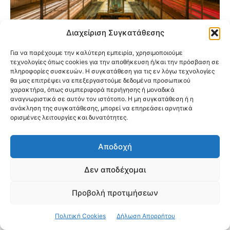
Διαχείριση Συγκατάθεσης
Για να παρέχουμε την καλύτερη εμπειρία, χρησιμοποιούμε
Προαστιακός: Αναβαθμίζονται 5 σταθμοί
τεχνολογίες όπως cookies για την αποθήκευση ή/και την πρόσβαση σε
στην Αττική – Οι αλλαγές που έρχονται για
πληροφορίες συσκευών. Η συγκατάθεση για τις εν λόγω τεχνολογίες
τους επιβάτες
θα μας επιτρέψει να επεξεργαστούμε δεδομένα προσωπικού
χαρακτήρα, όπως συμπεριφορά περιήγησης ή μοναδικά
αναγνωριστικά σε αυτόν τον ιστότοπο. Η μη συγκατάθεση ή η
ανάκληση της συγκατάθεσης, μπορεί να επηρεάσει αρνητικά
ορισμένες λειτουργίες και δυνατότητες.
Αποδοχή
Δεν αποδέχομαι
Προβολή προτιμήσεων
Πολιτική Cookies
Δήλωση Απορρήτου