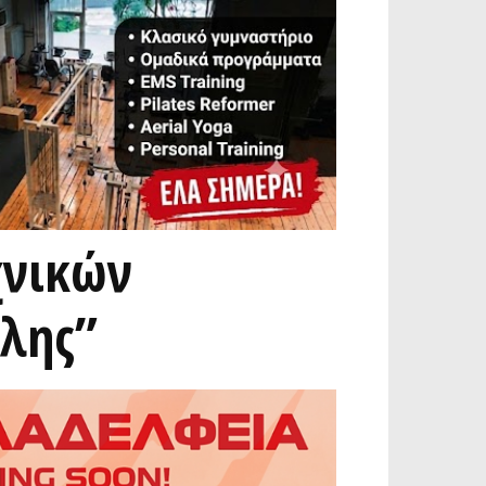
χνικών
όλης”