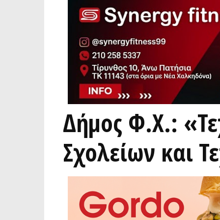
Δήμος Φ.Χ.: «Τ
Σχολείων και Τ