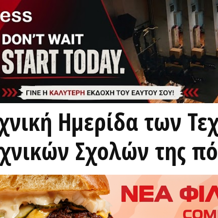
εχνική Ημερίδα των Τε
εχνικών Σχολών της π