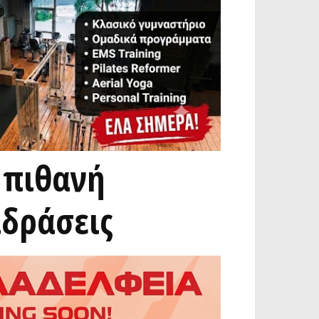
 πιθανή
ιδράσεις