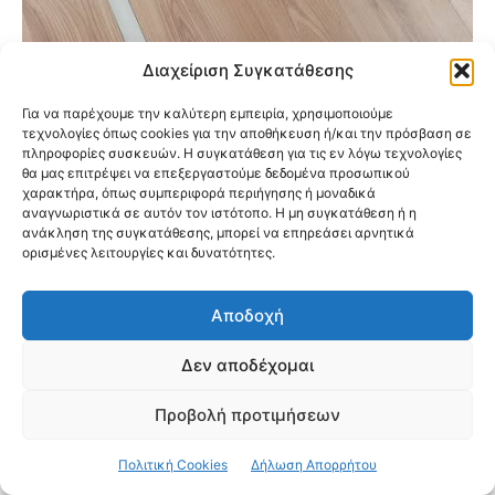
Διαχείριση Συγκατάθεσης
Δράση «Μάρσιπος» στη Νέα Φιλαδέλφεια:
Μωρά, βιβλία και χαμόγελα στη Δημοτική
Για να παρέχουμε την καλύτερη εμπειρία, χρησιμοποιούμε
Βιβλιοθήκη
τεχνολογίες όπως cookies για την αποθήκευση ή/και την πρόσβαση σε
πληροφορίες συσκευών. Η συγκατάθεση για τις εν λόγω τεχνολογίες
θα μας επιτρέψει να επεξεργαστούμε δεδομένα προσωπικού
χαρακτήρα, όπως συμπεριφορά περιήγησης ή μοναδικά
αναγνωριστικά σε αυτόν τον ιστότοπο. Η μη συγκατάθεση ή η
ανάκληση της συγκατάθεσης, μπορεί να επηρεάσει αρνητικά
ορισμένες λειτουργίες και δυνατότητες.
Αποδοχή
Κάντε κλικ για να αποδεχτείτε cookies
εμπορικής προώθησης και να
Δεν αποδέχομαι
ενεργοποιήσετε αυτό το περιεχόμενο
Προβολή προτιμήσεων
Πολιτική Cookies
Δήλωση Απορρήτου