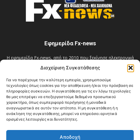
Εφημερίδα Fx-news
Η εφημερίδα Fx-news, από το 2010 που ξεκίνησε ηλεκτρονικά
και από το 2012 και σε έντυπη μηνιαία έκδοση, πρωτοστατεί
Διαχείριση Συγκατάθεσης
στην ουσιαστική, αντικειμενική και άμεση ενημέρωση των
δημοτών της Νέας Φιλαδέλφειας - Νέας Χαλκηδόνας και όχι
Για να παρέχουμε την καλύτερη εμπειρία, χρησιμοποιούμε
μόνο! Επίσημο Μέλος του E-MEDIA: A.M. 12548.
τεχνολογίες όπως cookies για την αποθήκευση ή/και την πρόσβαση σε
πληροφορίες συσκευών. Η συγκατάθεση για τις εν λόγω τεχνολογίες
Επικοινωνία:
filadelfiaxalkidona@gmail.com
θα μας επιτρέψει να επεξεργαστούμε δεδομένα προσωπικού
χαρακτήρα, όπως συμπεριφορά περιήγησης ή μοναδικά
αναγνωριστικά σε αυτόν τον ιστότοπο. Η μη συγκατάθεση ή η
ανάκληση της συγκατάθεσης, μπορεί να επηρεάσει αρνητικά
ορισμένες λειτουργίες και δυνατότητες.
ΑΚΟΛΟΥΘΗΣΕ ΜΑΣ
Αποδοχή