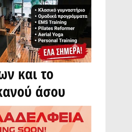
ων και το
κανού άσου