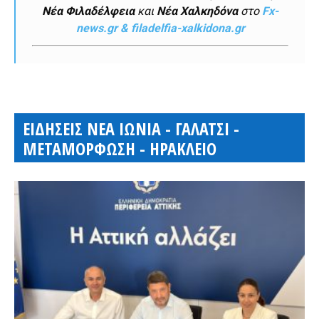
Νέα Φιλαδέλφεια
και
Νέα Χαλκηδόνα
στο
Fx-
news.gr & filadelfia-xalkidona.gr
ΕΙΔΗΣΕΙΣ ΝΕΑ ΙΩΝΙΑ - ΓΑΛΑΤΣΙ -
ΜΕΤΑΜΟΡΦΩΣΗ - ΗΡΑΚΛΕΙΟ