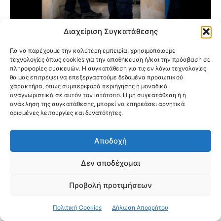
Διαχείριση Συγκατάθεσης
Καρέ-Καρέ η Έφοδος της ΕΛ.ΑΣ. για
Για να παρέχουμε την καλύτερη εμπειρία, χρησιμοποιούμε
Εξάρθρωση Συμμορίας Ναρκωτικών σε
τεχνολογίες όπως cookies για την αποθήκευση ή/και την πρόσβαση σε
Νέα Φιλαδέλφεια και Αγίους Αναργύρους
πληροφορίες συσκευών. Η συγκατάθεση για τις εν λόγω τεχνολογίες
θα μας επιτρέψει να επεξεργαστούμε δεδομένα προσωπικού
χαρακτήρα, όπως συμπεριφορά περιήγησης ή μοναδικά
αναγνωριστικά σε αυτόν τον ιστότοπο. Η μη συγκατάθεση ή η
ανάκληση της συγκατάθεσης, μπορεί να επηρεάσει αρνητικά
ορισμένες λειτουργίες και δυνατότητες.
Αποδοχή
Δεν αποδέχομαι
Προβολή προτιμήσεων
Πολιτική Cookies
Δήλωση Απορρήτου