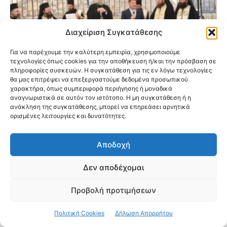
Διαχείριση Συγκατάθεσης
Για να παρέχουμε την καλύτερη εμπειρία, χρησιμοποιούμε
τεχνολογίες όπως cookies για την αποθήκευση ή/και την πρόσβαση σε
πληροφορίες συσκευών. Η συγκατάθεση για τις εν λόγω τεχνολογίες
θα μας επιτρέψει να επεξεργαστούμε δεδομένα προσωπικού
χαρακτήρα, όπως συμπεριφορά περιήγησης ή μοναδικά
αναγνωριστικά σε αυτόν τον ιστότοπο. Η μη συγκατάθεση ή η
ανάκληση της συγκατάθεσης, μπορεί να επηρεάσει αρνητικά
Εγκαινιάστηκαν οι νέες παιδικές
ορισμένες λειτουργίες και δυνατότητες.
κατασκηνώσεις της Ιεράς Μητροπόλεως
Νέας Ιωνίας στον Ωρωπό
Αποδοχή
Δεν αποδέχομαι
Προβολή προτιμήσεων
Πολιτική Cookies
Δήλωση Απορρήτου