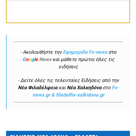
- Ακολουθήστε την
Εφημερίδα Fx-news
στο
G
o
o
g
l
e
News
και μάθετε πρώτοι όλες τις
ειδήσεις
- Δείτε όλες τις τελευταίες Ειδήσεις από την
Νέα Φιλαδέλφεια
και
Νέα Χαλκηδόνα
στο
Fx-
news.gr & filadelfia-xalkidona.gr