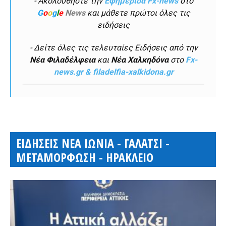
- Ακολουθήστε την
Εφημερίδα Fx-news
στο
G
o
o
g
l
e
News
και μάθετε πρώτοι όλες τις
ειδήσεις
- Δείτε όλες τις τελευταίες Ειδήσεις από την
Νέα Φιλαδέλφεια
και
Νέα Χαλκηδόνα
στο
Fx-
news.gr & filadelfia-xalkidona.gr
ΕΙΔΗΣΕΙΣ ΝΕΑ ΙΩΝΙΑ - ΓΑΛΑΤΣΙ -
ΜΕΤΑΜΟΡΦΩΣΗ - ΗΡΑΚΛΕΙΟ