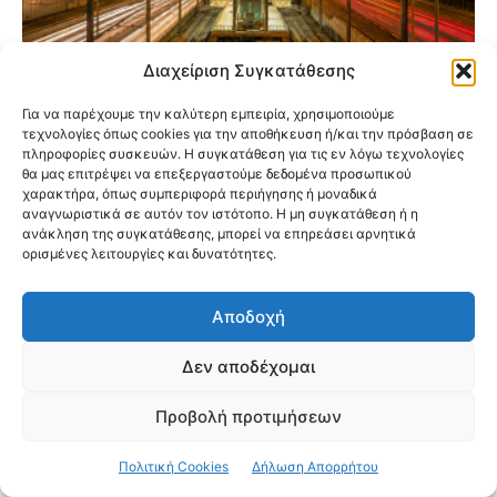
Διαχείριση Συγκατάθεσης
Για να παρέχουμε την καλύτερη εμπειρία, χρησιμοποιούμε
Προαστιακός: Αναβαθμίζονται 5 σταθμοί
τεχνολογίες όπως cookies για την αποθήκευση ή/και την πρόσβαση σε
στην Αττική – Οι αλλαγές που έρχονται για
πληροφορίες συσκευών. Η συγκατάθεση για τις εν λόγω τεχνολογίες
τους επιβάτες
θα μας επιτρέψει να επεξεργαστούμε δεδομένα προσωπικού
χαρακτήρα, όπως συμπεριφορά περιήγησης ή μοναδικά
αναγνωριστικά σε αυτόν τον ιστότοπο. Η μη συγκατάθεση ή η
ανάκληση της συγκατάθεσης, μπορεί να επηρεάσει αρνητικά
ορισμένες λειτουργίες και δυνατότητες.
Αποδοχή
Δεν αποδέχομαι
Προβολή προτιμήσεων
Πολιτική Cookies
Δήλωση Απορρήτου