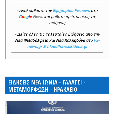
- Ακολουθήστε την
Εφημερίδα Fx-news
στο
G
o
o
g
l
e
News
και μάθετε πρώτοι όλες τις
ειδήσεις
- Δείτε όλες τις τελευταίες Ειδήσεις από την
Νέα Φιλαδέλφεια
και
Νέα Χαλκηδόνα
στο
Fx-
news.gr & filadelfia-xalkidona.gr
ΕΙΔΗΣΕΙΣ ΝΕΑ ΙΩΝΙΑ - ΓΑΛΑΤΣΙ -
ΜΕΤΑΜΟΡΦΩΣΗ - ΗΡΑΚΛΕΙΟ