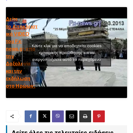
Δείτε
το Αποκλειστ
ικό VIDEO
του
Fx-
Κάντε κλικ για να αποδεχτείτε cookies
news.gr
από
εμπορικής προώθησης και να
την
ενεργοποιήσετε αυτό το περιεχόμενο
Δοξολογία
και την
εκδήλωση
στο Ηρώων:
Δείτε όλες τις τελευταίες ειδήσεις