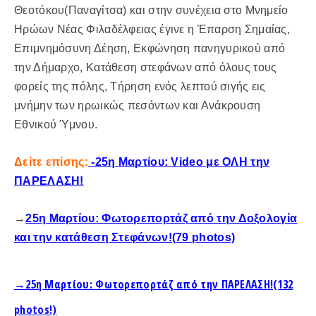
Θεοτόκου(Παναγίτσα) και στην συνέχεια στο Μνημείο
Ηρώων Νέας Φιλαδέλφειας έγινε η Έπαρση Σημαίας,
Επιμνημόσυνη Δέηση, Εκφώνηση πανηγυρικού από
την Δήμαρχο, Κατάθεση στεφάνων από όλους τους
φορείς της πόλης, Τήρηση ενός λεπτού σιγής εις
μνήμην των ηρωικώς πεσόντων και Ανάκρουση
Εθνικού Ύμνου.
Δείτε επίσης:
-25η Μαρτίου: Video με ΟΛΗ την
ΠΑΡΕΛΑΣΗ!
→
25η Μαρτίου: Φωτορεπορτάζ από την Δοξολογία
και την κατάθεση Στεφάνων!(79 photos)
→25η Μαρτίου: Φωτορεπορτάζ από την ΠΑΡΕΛΑΣΗ!(132
photos!)