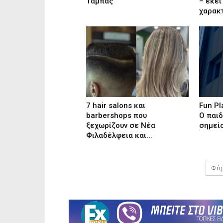
Τάμπας
– εκεί
χαρακ
7 hair salons και
Fun Pl
barbershops που
Ο παιδ
ξεχωρίζουν σε Νέα
σημείο
Φιλαδέλφεια και...
Φόρ