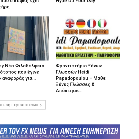
 που ο καφές έχει
Hype Up Your Day
τήρα
ay Νέα Φιλαδέλφεια:
Φροντιστήριο Ξένων
ότοπος που έγινε
Γλωσσών Heidi
 αναφοράς για...
Papadopoulou – Μάθε
Ξένες Γλώσσες &
Απόκτησε...
τωση περισσοτέρων