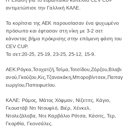
Η Ένωση για το ευρωπαϊκό κύπελλο CEV CUP
αντιμετώπισε την Γαλλική ΚΑΛΕ.
Τα κορίτσια της ΑΕΚ παρουσίασαν ένα ψυχωμένο
πρόσωπο και έφτασαν στη νίκη με 3-2 σετ
κάνοντας βήμα πρόκρισης στην επόμενη φάση του
CEV CUP.
Τα σετ:20-25, 25-19, 23-25, 25-12, 15-9.
AEK:Ρόγκα,Τσοχατζή,Τσίμα,Τοτσίδου,Ζόρζου,Βλαβι
ανού,Γκούζου,Κις,Τζανακάκη,Μποροβίντσεκ,Παπαγ
εωργίου,Παπαφωτίου.
ΚΑΛΕ: Ράμος, Μάτος Χόφμαν, Νίζετιτς, Κάγιο,
Γκουστάβ Ντι Ντουφλό, Βιέρ, Χένκελ,
Ντολεζάλοβα, Nτε Καρβάλιο Ρότσα, Κάσιτς, Τερ,
Γκαρθία, Γκονσάλες.