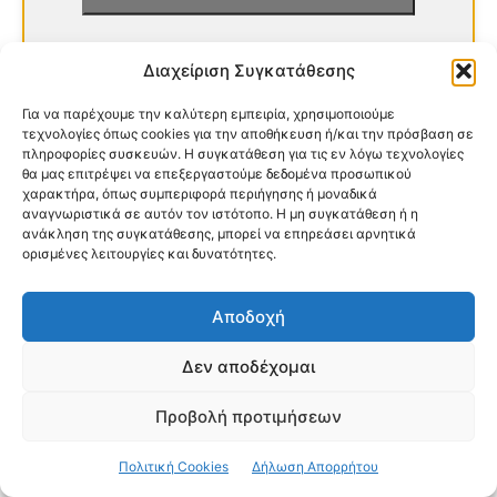
Διαχείριση Συγκατάθεσης
Για να παρέχουμε την καλύτερη εμπειρία, χρησιμοποιούμε
τεχνολογίες όπως cookies για την αποθήκευση ή/και την πρόσβαση σε
πληροφορίες συσκευών. Η συγκατάθεση για τις εν λόγω τεχνολογίες
θα μας επιτρέψει να επεξεργαστούμε δεδομένα προσωπικού
χαρακτήρα, όπως συμπεριφορά περιήγησης ή μοναδικά
αναγνωριστικά σε αυτόν τον ιστότοπο. Η μη συγκατάθεση ή η
- Ακολουθήστε την
Εφημερίδα Fx-news
στο
ανάκληση της συγκατάθεσης, μπορεί να επηρεάσει αρνητικά
ορισμένες λειτουργίες και δυνατότητες.
G
o
o
g
l
e
News
και μάθετε πρώτοι όλες τις
ειδήσεις
Αποδοχή
- Δείτε όλες τις τελευταίες Ειδήσεις από την
Νέα Φιλαδέλφεια
και
Νέα Χαλκηδόνα
στο
Fx-
Δεν αποδέχομαι
news.gr & filadelfia-xalkidona.gr
Προβολή προτιμήσεων
Πολιτική Cookies
Δήλωση Απορρήτου