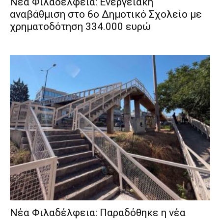
Νέα Φιλαδέλφεια: Ενεργειακή
αναβάθμιση στο 6ο Δημοτικό Σχολείο με
χρηματοδότηση 334.000 ευρώ
Νέα Φιλαδέλφεια: Παραδόθηκε η νέα