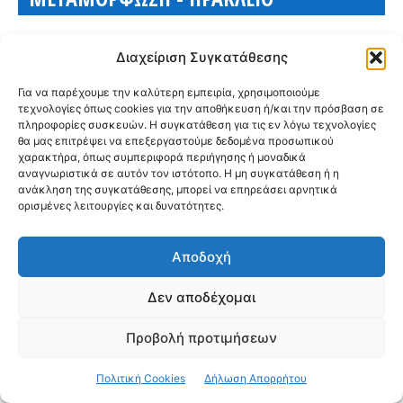
Διαχείριση Συγκατάθεσης
Για να παρέχουμε την καλύτερη εμπειρία, χρησιμοποιούμε
τεχνολογίες όπως cookies για την αποθήκευση ή/και την πρόσβαση σε
πληροφορίες συσκευών. Η συγκατάθεση για τις εν λόγω τεχνολογίες
θα μας επιτρέψει να επεξεργαστούμε δεδομένα προσωπικού
χαρακτήρα, όπως συμπεριφορά περιήγησης ή μοναδικά
αναγνωριστικά σε αυτόν τον ιστότοπο. Η μη συγκατάθεση ή η
ανάκληση της συγκατάθεσης, μπορεί να επηρεάσει αρνητικά
ορισμένες λειτουργίες και δυνατότητες.
Αποδοχή
Δεν αποδέχομαι
Έργο-μαμούθ 6,4 εκατ. ευρώ στη
Προβολή προτιμήσεων
Μεταμόρφωση: Υπογράφηκε η μεγάλη
ανάπλαση σε Τατοΐου και Γ. Παπανδρέου
Πολιτική Cookies
Δήλωση Απορρήτου