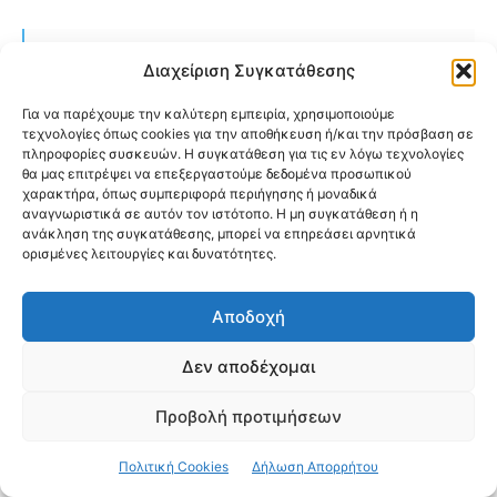
Διαχείριση Συγκατάθεσης
- Ακολουθήστε την
Εφημερίδα Fx-news
στο
Για να παρέχουμε την καλύτερη εμπειρία, χρησιμοποιούμε
G
o
o
g
l
e
News
και μάθετε πρώτοι όλες τις
τεχνολογίες όπως cookies για την αποθήκευση ή/και την πρόσβαση σε
ειδήσεις
πληροφορίες συσκευών. Η συγκατάθεση για τις εν λόγω τεχνολογίες
θα μας επιτρέψει να επεξεργαστούμε δεδομένα προσωπικού
- Δείτε όλες τις τελευταίες Ειδήσεις από την
χαρακτήρα, όπως συμπεριφορά περιήγησης ή μοναδικά
αναγνωριστικά σε αυτόν τον ιστότοπο. Η μη συγκατάθεση ή η
Νέα Φιλαδέλφεια
και
Νέα Χαλκηδόνα
στο
Fx-
ανάκληση της συγκατάθεσης, μπορεί να επηρεάσει αρνητικά
news.gr & filadelfia-xalkidona.gr
ορισμένες λειτουργίες και δυνατότητες.
Αποδοχή
Δεν αποδέχομαι
ΕΙΔΗΣΕΙΣ ΝΕΑ ΙΩΝΙΑ - ΓΑΛΑΤΣΙ -
Προβολή προτιμήσεων
ΜΕΤΑΜΟΡΦΩΣΗ - ΗΡΑΚΛΕΙΟ
Πολιτική Cookies
Δήλωση Απορρήτου