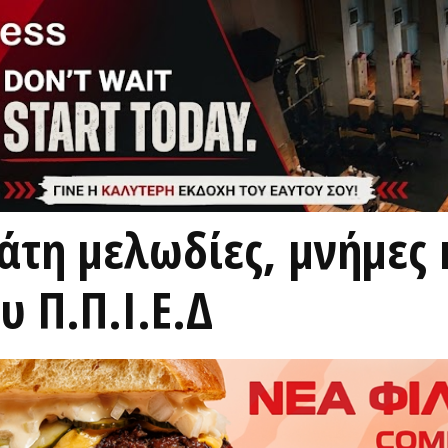
άτη μελωδίες, μνήμες 
υ Π.Π.Ι.Ε.Δ