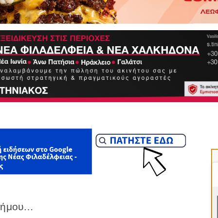
 Δήμου…