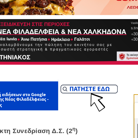
η
τη Συνεδρίαση Δ.Σ. (2
)