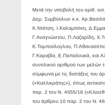
Μετά την υποβολή του αριθ. εισ
Δημ. Συμβούλων κ.κ. Αρ.Βασιλό
Κ.Ντάτση, Ι.Καλαμπόκη, Δ.Εμμαν
Γ.Αναγνώστου, Π.Λαζαρίδη, Χ.
Κ.Τομπούλογλου, Π.Αθανασόπο
Γ.Καραβία, Ε.Παπαλουκά, και Αλ
συνολικού αριθμού των μελών τ
σύμφωνα με τις διατάξεις του ά
(«Καλλικράτης»), όπως αντικατ
παρ. 2 του Ν. 4555/18 («Κλεισ
του άρθρου 10 παρ. 2 του Ν. 46