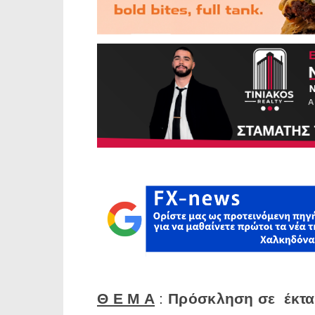
Θ Ε Μ Α
:
Πρόσκληση σε έκτακ