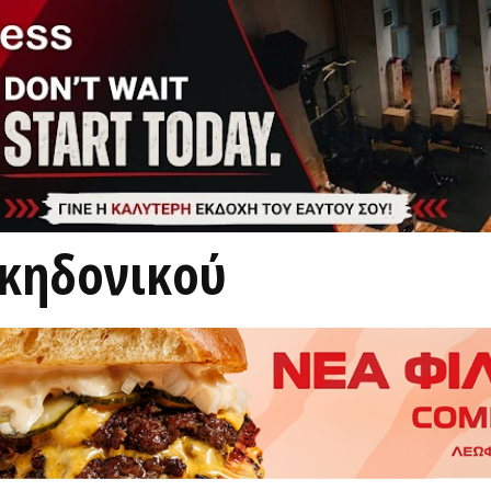
λκηδονικού