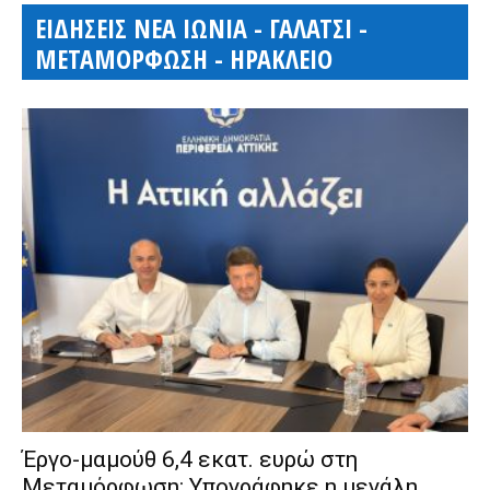
ΕΙΔΗΣΕΙΣ ΝΕΑ ΙΩΝΙΑ - ΓΑΛΑΤΣΙ -
ΜΕΤΑΜΟΡΦΩΣΗ - ΗΡΑΚΛΕΙΟ
Έργο-μαμούθ 6,4 εκατ. ευρώ στη
Μεταμόρφωση: Υπογράφηκε η μεγάλη