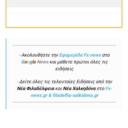
- Ακολουθήστε την
Εφημερίδα Fx-news
στο
G
o
o
g
l
e
News
και μάθετε πρώτοι όλες τις
ειδήσεις
- Δείτε όλες τις τελευταίες Ειδήσεις από την
Νέα Φιλαδέλφεια
και
Νέα Χαλκηδόνα
στο
Fx-
news.gr & filadelfia-xalkidona.gr