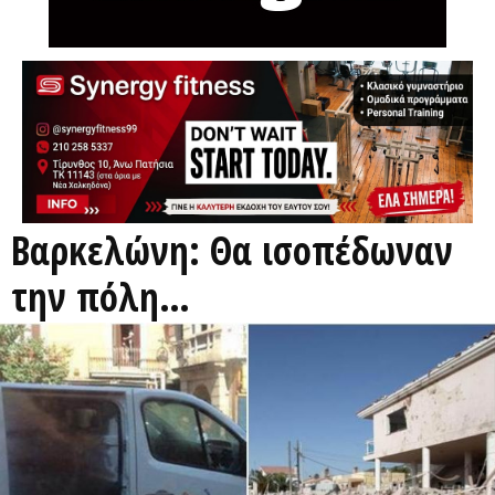
Βαρκελώνη: Θα ισοπέδωναν
την πόλη…