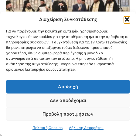
Διαχείριση Συγκατάθεσης
Για να παρέχουμε την καλύτερη εμπειρία, χρησιμοποιούμε
τεχνολογίες όπως cookies για την αποθήκευση ή/και την πρόσβαση σε
πληροφορίες συσκευών. Η συγκατάθεση για τις εν λόγω τεχνολογίες
θα μας επιτρέψει να επεξεργαστούμε δεδομένα προσωπικού
χαρακτήρα, όπως συμπεριφορά περιήγησης ή μοναδικά
αναγνωριστικά σε αυτόν τον ιστότοπο. Η μη συγκατάθεση ή η
ανάκληση της συγκατάθεσης, μπορεί να επηρεάσει αρνητικά
Εγκαινιάστηκαν οι νέες παιδικές
ορισμένες λειτουργίες και δυνατότητες.
κατασκηνώσεις της Ιεράς Μητροπόλεως
Νέας Ιωνίας στον Ωρωπό
Αποδοχή
Δεν αποδέχομαι
Προβολή προτιμήσεων
Πολιτική Cookies
Δήλωση Απορρήτου