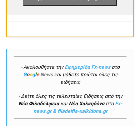
- Ακολουθήστε την
Εφημερίδα Fx-news
στο
G
o
o
g
l
e
News
και μάθετε πρώτοι όλες τις
ειδήσεις
- Δείτε όλες τις τελευταίες Ειδήσεις από την
Νέα Φιλαδέλφεια
και
Νέα Χαλκηδόνα
στο
Fx-
news.gr & filadelfia-xalkidona.gr