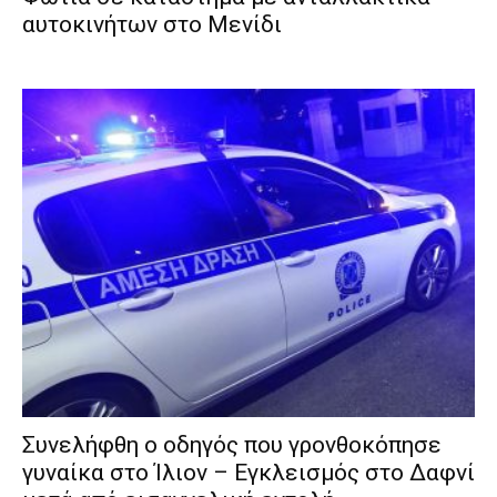
αυτοκινήτων στο Μενίδι
Συνελήφθη ο οδηγός που γρονθοκόπησε
γυναίκα στο Ίλιον – Εγκλεισμός στο Δαφνί