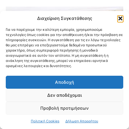
Διαχείριση Συγκατάθεσης
Για να παρέχουμε την καλύτερη εμπειρία, χρησιμοποιούμε
τεχνολογίες όπως cookies για την αποθήκευση ή/και την πρόσβαση σε
πληροφορίες συσκευών. Η συγκατάθεση για τις εν λόγω τεχνολογίες
θα μας επιτρέψει να επεξεργαστούμε δεδομένα προσωπικού
χαρακτήρα, όπως συμπεριφορά περιήγησης ή μοναδικά
αναγνωριστικά σε αυτόν τον ιστότοπο. Η μη συγκατάθεση ή η
ανάκληση της συγκατάθεσης, μπορεί να επηρεάσει αρνητικά
ορισμένες λειτουργίες και δυνατότητες.
Αποδοχή
Δεν αποδέχομαι
Εγκαινιάστηκαν οι νέες παιδικές
κατασκηνώσεις της Ιεράς Μητροπόλεως
Προβολή προτιμήσεων
Νέας Ιωνίας στον Ωρωπό
Πολιτική Cookies
Δήλωση Απορρήτου