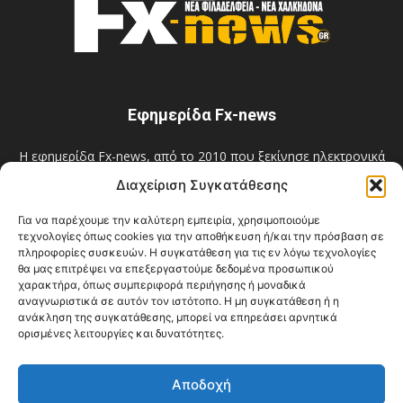
Εφημερίδα Fx-news
Η εφημερίδα Fx-news, από το 2010 που ξεκίνησε ηλεκτρονικά
και από το 2012 και σε έντυπη μηνιαία έκδοση, πρωτοστατεί
Διαχείριση Συγκατάθεσης
στην ουσιαστική, αντικειμενική και άμεση ενημέρωση των
δημοτών της Νέας Φιλαδέλφειας - Νέας Χαλκηδόνας και όχι
Για να παρέχουμε την καλύτερη εμπειρία, χρησιμοποιούμε
μόνο! Επίσημο Μέλος του E-MEDIA: A.M. 12548.
τεχνολογίες όπως cookies για την αποθήκευση ή/και την πρόσβαση σε
πληροφορίες συσκευών. Η συγκατάθεση για τις εν λόγω τεχνολογίες
Επικοινωνία:
filadelfiaxalkidona@gmail.com
θα μας επιτρέψει να επεξεργαστούμε δεδομένα προσωπικού
χαρακτήρα, όπως συμπεριφορά περιήγησης ή μοναδικά
αναγνωριστικά σε αυτόν τον ιστότοπο. Η μη συγκατάθεση ή η
ανάκληση της συγκατάθεσης, μπορεί να επηρεάσει αρνητικά
ορισμένες λειτουργίες και δυνατότητες.
ΑΚΟΛΟΥΘΗΣΕ ΜΑΣ
Αποδοχή