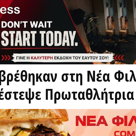
 βρέθηκαν στη Νέα Φι
έστεψε Πρωταθλήτρια