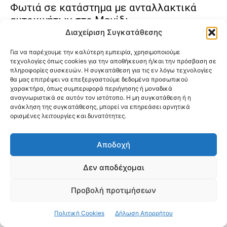
Φωτιά σε κατάστημα με ανταλλακτικά
αυτοκινήτων στο Μενίδι
Διαχείριση Συγκατάθεσης
Για να παρέχουμε την καλύτερη εμπειρία, χρησιμοποιούμε
τεχνολογίες όπως cookies για την αποθήκευση ή/και την πρόσβαση σε
πληροφορίες συσκευών. Η συγκατάθεση για τις εν λόγω τεχνολογίες
θα μας επιτρέψει να επεξεργαστούμε δεδομένα προσωπικού
χαρακτήρα, όπως συμπεριφορά περιήγησης ή μοναδικά
αναγνωριστικά σε αυτόν τον ιστότοπο. Η μη συγκατάθεση ή η
ανάκληση της συγκατάθεσης, μπορεί να επηρεάσει αρνητικά
ορισμένες λειτουργίες και δυνατότητες.
Αποδοχή
Δεν αποδέχομαι
Προβολή προτιμήσεων
Συνελήφθη ο οδηγός που γρονθοκόπησε
Πολιτική Cookies
Δήλωση Απορρήτου
γυναίκα στο Ίλιον – Εγκλεισμός στο Δαφνί