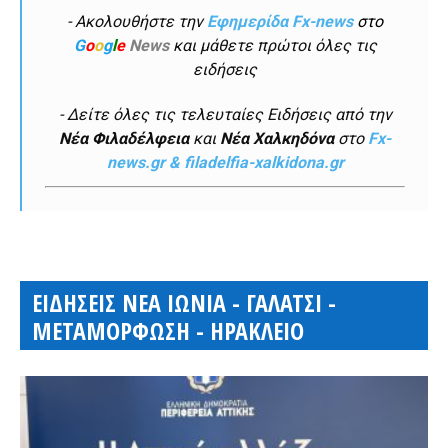
- Ακολουθήστε την
Εφημερίδα Fx-news
στο
G
o
o
g
l
e
News
και μάθετε πρώτοι όλες τις
ειδήσεις
- Δείτε όλες τις τελευταίες Ειδήσεις από την
Νέα Φιλαδέλφεια
και
Νέα Χαλκηδόνα
στο
Fx-
news.gr & filadelfia-xalkidona.gr
ΕΙΔΗΣΕΙΣ ΝΕΑ ΙΩΝΙΑ - ΓΑΛΑΤΣΙ -
ΜΕΤΑΜΟΡΦΩΣΗ - ΗΡΑΚΛΕΙΟ