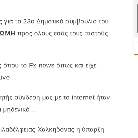
ς για το 23ο Δημοτικό συμβούλιο του
ΝΩΜΗ
προς όλους εσάς τους πιστούς
ς όπου το Fx-news όπως και είχε
Live…
τής σύνδεση μας με το internet ήταν
ία μηδενικό…
Φιλαδέλφειας-Χαλκηδόνας η ύπαρξη