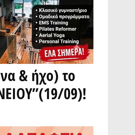
να & ήχο) το
ΝΕΙΟΥ”(19/09)!