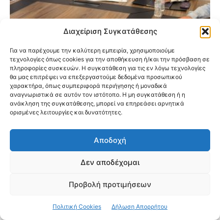
Διαχείριση Συγκατάθεσης
Έργο-μαμούθ 6,4 εκατ. ευρώ στη
Μεταμόρφωση: Υπογράφηκε η μεγάλη
Για να παρέχουμε την καλύτερη εμπειρία, χρησιμοποιούμε
ανάπλαση σε Τατοΐου και Γ. Παπανδρέου
τεχνολογίες όπως cookies για την αποθήκευση ή/και την πρόσβαση σε
πληροφορίες συσκευών. Η συγκατάθεση για τις εν λόγω τεχνολογίες
θα μας επιτρέψει να επεξεργαστούμε δεδομένα προσωπικού
χαρακτήρα, όπως συμπεριφορά περιήγησης ή μοναδικά
αναγνωριστικά σε αυτόν τον ιστότοπο. Η μη συγκατάθεση ή η
ανάκληση της συγκατάθεσης, μπορεί να επηρεάσει αρνητικά
ορισμένες λειτουργίες και δυνατότητες.
Αποδοχή
Δεν αποδέχομαι
Προβολή προτιμήσεων
Πολιτική Cookies
Δήλωση Απορρήτου