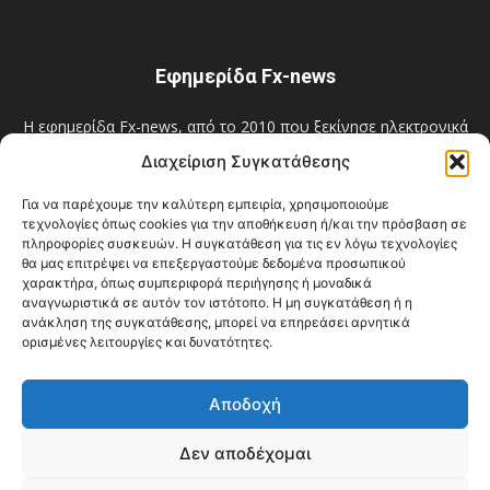
Εφημερίδα Fx-news
Η εφημερίδα Fx-news, από το 2010 που ξεκίνησε ηλεκτρονικά
και από το 2012 και σε έντυπη μηνιαία έκδοση, πρωτοστατεί
Διαχείριση Συγκατάθεσης
στην ουσιαστική, αντικειμενική και άμεση ενημέρωση των
δημοτών της Νέας Φιλαδέλφειας - Νέας Χαλκηδόνας και όχι
Για να παρέχουμε την καλύτερη εμπειρία, χρησιμοποιούμε
μόνο! Επίσημο Μέλος του E-MEDIA: A.M. 12548.
τεχνολογίες όπως cookies για την αποθήκευση ή/και την πρόσβαση σε
πληροφορίες συσκευών. Η συγκατάθεση για τις εν λόγω τεχνολογίες
Επικοινωνία:
filadelfiaxalkidona@gmail.com
θα μας επιτρέψει να επεξεργαστούμε δεδομένα προσωπικού
χαρακτήρα, όπως συμπεριφορά περιήγησης ή μοναδικά
αναγνωριστικά σε αυτόν τον ιστότοπο. Η μη συγκατάθεση ή η
ανάκληση της συγκατάθεσης, μπορεί να επηρεάσει αρνητικά
ορισμένες λειτουργίες και δυνατότητες.
ΑΚΟΛΟΥΘΗΣΕ ΜΑΣ
Αποδοχή
Δεν αποδέχομαι