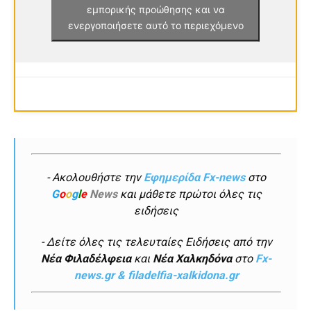
εμπορικής προώθησης και να
ενεργοποιήσετε αυτό το περιεχόμενο
- Ακολουθήστε την
Εφημερίδα Fx-news
στο
G
o
o
g
l
e
News
και μάθετε πρώτοι όλες τις
ειδήσεις
- Δείτε όλες τις τελευταίες Ειδήσεις από την
Νέα Φιλαδέλφεια
και
Νέα Χαλκηδόνα
στο
Fx-
news.gr & filadelfia-xalkidona.gr