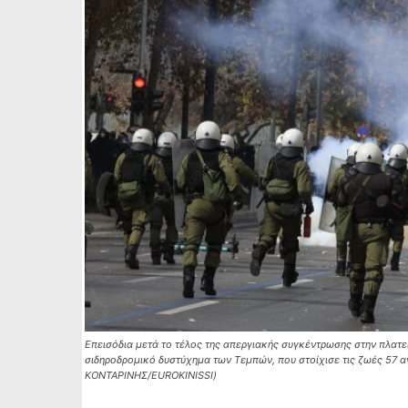
Επεισόδια μετά το τέλος της απεργιακής συγκέντρωσης στην πλατ
σιδηροδρομικό δυστύχημα των Τεμπών, που στοίχισε τις ζωές 57
ΚΟΝΤΑΡΙΝΗΣ/EUROKINISSI)