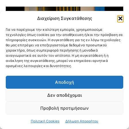
Διαχείριση Συγκατάθεσης
Για να παρέχουμε την καλύτερη εμπειρία, χρησιμοποιούμε
τεχνολογίες όπως cookies για την αποθήκευση ή/και την πρόσβαση σε
πληροφορίες συσκευών. Η συγκατάθεση για τις εν λόγω τεχνολογίες
θα μας επιτρέψει να επεξεργαστούμε δεδομένα προσωπικού
χαρακτήρα, όπως συμπεριφορά περιήγησης ή μοναδικά
αναγνωριστικά σε αυτόν τον ιστότοπο. Η μη συγκατάθεση ή η
ανάκληση της συγκατάθεσης, μπορεί να επηρεάσει αρνητικά
ορισμένες λειτουργίες και δυνατότητες.
Αποδοχή
Δεν αποδέχομαι
Καρέ-Καρέ η Έφοδος της ΕΛ.ΑΣ. για
Εξάρθρωση Συμμορίας Ναρκωτικών σε
Προβολή προτιμήσεων
Νέα Φιλαδέλφεια και Αγίους Αναργύρους
Πολιτική Cookies
Δήλωση Απορρήτου