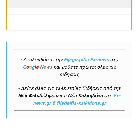
- Ακολουθήστε την
Εφημερίδα Fx-news
στο
G
o
o
g
l
e
News
και μάθετε πρώτοι όλες τις
ειδήσεις
- Δείτε όλες τις τελευταίες Ειδήσεις από την
Νέα Φιλαδέλφεια
και
Νέα Χαλκηδόνα
στο
Fx-
news.gr & filadelfia-xalkidona.gr