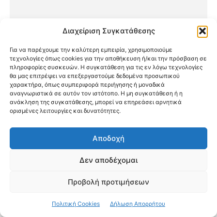
Διαχείριση Συγκατάθεσης
Για να παρέχουμε την καλύτερη εμπειρία, χρησιμοποιούμε
τεχνολογίες όπως cookies για την αποθήκευση ή/και την πρόσβαση σε
πληροφορίες συσκευών. Η συγκατάθεση για τις εν λόγω τεχνολογίες
θα μας επιτρέψει να επεξεργαστούμε δεδομένα προσωπικού
χαρακτήρα, όπως συμπεριφορά περιήγησης ή μοναδικά
αναγνωριστικά σε αυτόν τον ιστότοπο. Η μη συγκατάθεση ή η
ανάκληση της συγκατάθεσης, μπορεί να επηρεάσει αρνητικά
ορισμένες λειτουργίες και δυνατότητες.
Epipla Grande: Ελληνικής παραγωγής
έπιπλα σε εξαιρετικές τιμές & μοντέρνο
Αποδοχή
στυλ!
Δεν αποδέχομαι
Προβολή προτιμήσεων
Πολιτική Cookies
Δήλωση Απορρήτου